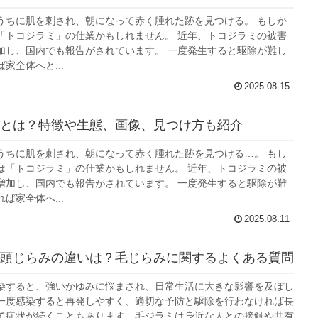
うちに肌を刺され、朝になって赤く腫れた跡を見つける。 もしか
「トコジラミ」の仕業かもしれません。 近年、トコジラミの被害
加し、国内でも報告がされています。 一度発生すると駆除が難し
家全体へと...
2025.08.15
とは？特徴や生態、画像、見つけ方も紹介
うちに肌を刺され、朝になって赤く腫れた跡を見つける…。 もし
は「トコジラミ」の仕業かもしれません。 近年、トコジラミの被
増加し、国内でも報告がされています。 一度発生すると駆除が難
ば家全体へ...
2025.08.11
頭じらみの違いは？毛じらみに関するよくある質問
染すると、強いかゆみに悩まされ、日常生活に大きな影響を及ぼし
一度感染すると再発しやすく、適切な予防と駆除を行わなければ長
て症状が続くこともあります。毛ジラミは身近な人との接触や共有