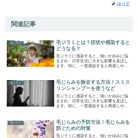
ゆり子
関連記事
毛ジラミとは？症状や感染すると
毛ジラミ
どうなる？
毛ジラミに感染すると、強いかゆみに悩
まされ、日常生活に大きな影響を及ぼし
ます。特に、一度感染すると再発しやす
く、適切な予防と駆除を行わなければ長
期間にわたって症状が続くこともありま
す。毛ジラミは身近な人との接触や共有
毛じらみを除去する方法！スミス
毛ジラミ
した寝具・衣類を介して広...
リンシャンプーを使うなど
毛ジラミに感染すると、強いかゆみに悩
まされ、日常生活に大きな影響を及ぼし
ます。特に、一度感染すると再発しやす
く、適切な予防と駆除を行わなければ長
期間にわたって症状が続くこともありま
す。毛ジラミは身近な人との接触や共有
毛じらみの予防方法！毛じらみを
毛ジラミ
した寝具・衣類を介して広...
防ぐための対策
毛ジラミに感染すると、強いかゆみに悩