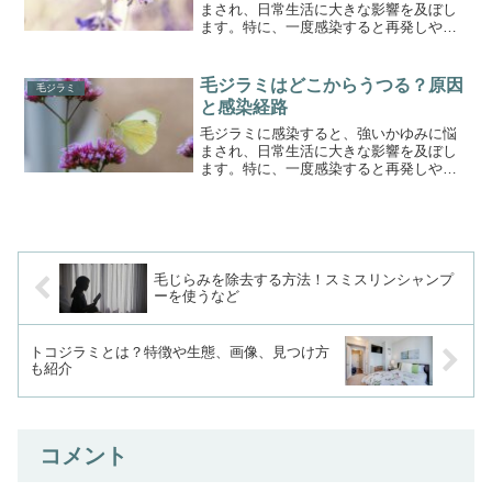
まされ、日常生活に大きな影響を及ぼし
ます。特に、一度感染すると再発しやす
く、適切な予防と駆除を行わなければ長
期間にわたって症状が続くこともありま
す。毛ジラミは身近な人との接触や共有
毛ジラミはどこからうつる？原因
毛ジラミ
した寝具・衣類を介して広...
と感染経路
毛ジラミに感染すると、強いかゆみに悩
まされ、日常生活に大きな影響を及ぼし
ます。特に、一度感染すると再発しやす
く、適切な予防と駆除を行わなければ長
期間にわたって症状が続くこともありま
す。毛ジラミは身近な人との接触や共有
した寝具・衣類を介して広...
毛じらみを除去する方法！スミスリンシャンプ
ーを使うなど
トコジラミとは？特徴や生態、画像、見つけ方
も紹介
コメント